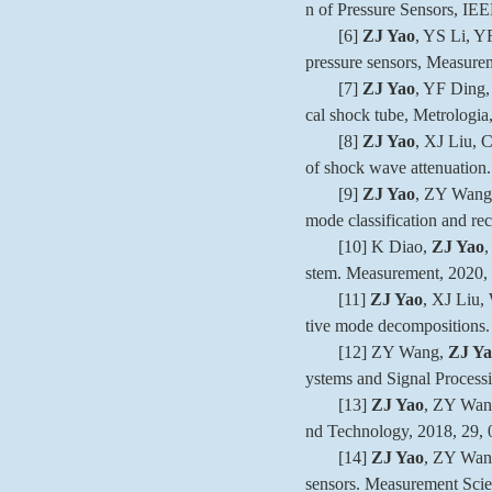
n of Pressure Sensors, IE
[6]
ZJ Yao
, YS Li, YF
pressure sensors, Measure
[7]
ZJ Yao
, YF Ding, 
cal shock tube, Metrologia
[8]
ZJ Yao
, XJ Liu, 
of shock wave attenuation
[9]
ZJ Yao
, ZY Wang,
mode classification and re
[10] K Diao,
ZJ Yao
,
stem. Measurement, 2020,
[11]
ZJ Yao
, XJ Liu,
tive mode decompositions
[12] ZY Wang,
ZJ Ya
ystems and Signal Processi
[13]
ZJ Yao
, ZY Wang
nd Technology, 2018, 29,
[14]
ZJ Yao
, ZY Wang
sensors. Measurement Scie