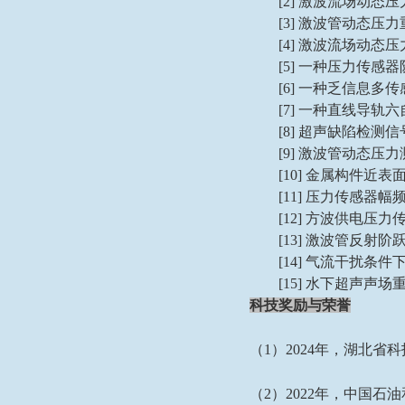
[2]
激波流场动态压
[3]
激波管动态压力
[4]
激波流场动态压
[5]
一种压力传感器
[6]
一种乏信息多传
[7]
一种直线导轨六
[8]
超声缺陷检测信
[9]
激波管动态压力
[10]
金属构件近表
[11]
压力传感器幅
[12]
方波供电压力
[13]
激波管反射阶
[14]
气流干扰条件
[15]
水下超声声场
科技
奖励与荣誉
（
1
）
2
024
年，
湖北省科
（
2
）
2
022
年，
中国石油