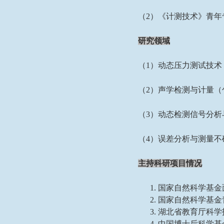
（
2
）《计测技术》青年
研究领域
（
1
）动态压力测试技术
（
2
）声学检测与计量（
（
3
）
动态检测
信号分析
（
4
）
误差分析与测量
不
主持科研项目情况
1
.
国家自然科学基金
2.
国家自然科学基金
3.
湖北省教育厅科学
4
.
中国博士后科学基