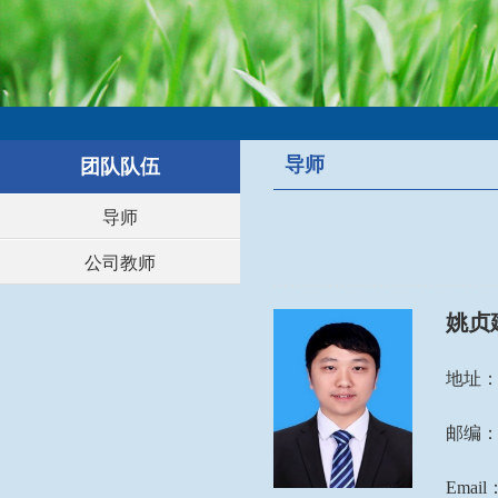
导师
团队队伍
导师
公司教师
姚贞
地址
邮编
E
mail