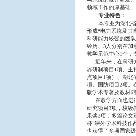
领域工作的厚基础、
专业特色：
本专业为湖北
形成“电力系统及其
科研能力较强的团队
经历、
3
人分别在加
教学示范中心
1
个，
近年来，在科研
器研制项目
1
项、主
点项目
1
项）、湖北
项、国防项目
2
项。
版学术专著及教材
6
在教学方面也进
研究项目
3
项，校级
果奖
2
项，多篇论文
杯”课外学术科技作
也获得了多项国家级