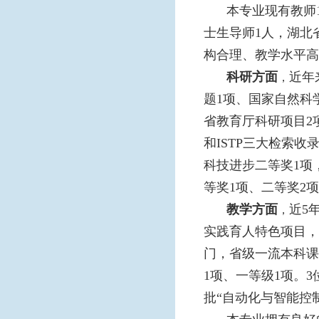
本专业现有教师
士生导师1人，湖北
构合理、教学水平高
科研方
面
近年
，
题1项、国家自然科
省教育厅科研项目2项
和ISTP三大检索
科技进步二等奖1项
等奖1项、二等奖2
教学方面
近5
，
实践育人特色项目，
门，省级一流本科课
1项、一等级1项。
批“自动化与智能控