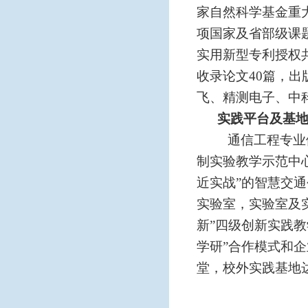
家自然科学基金重
项国家及省部级课
实用新型专利授权
收录论文
4
0篇，出
飞、精测电子、中
实践平台及基
通信工程专业
制实验教学示范中
近实战”的智慧交
实验室，实验室及
新
”
四
级创新实践教
学研”合作模式和
堂，校外实践基地