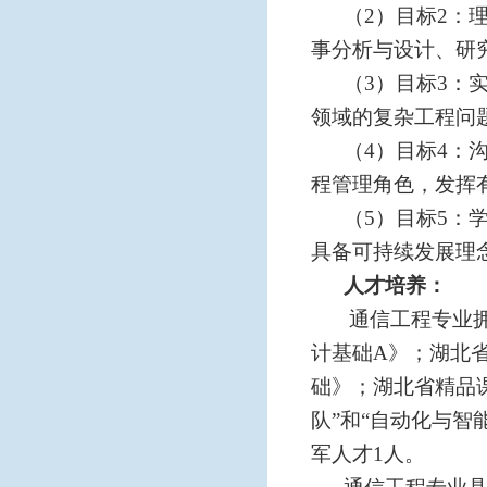
（
2）目标
2：
事分析与设计、研
（
3）目标
3：
领域的复杂工程问
（
4）目标
4：
程管理角色，发挥
（
5）目标
5：
具备可持续发展理
人才培养：
通信工程专业
计基础
A》；湖北
础》；湖北省精品
队”和“自动化与智
军人才1人。