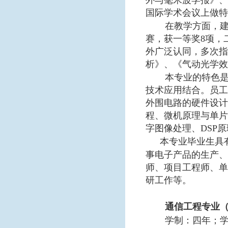
外与毫米波学报》、
国际学术会议上做特
在教学方面，
赛，获一等奖
8
项，
外广泛认同，多次指
析》、《气动光学效
本专业的特色
技术应用结合。员工
外围电路的硬件设计
程、微机原理与单片
字图像处理、
DSP
原
本专业毕业生具
事电子产品的生产、
师、项目工程师、单
研工作等。
通信工程专业
学制：四年；