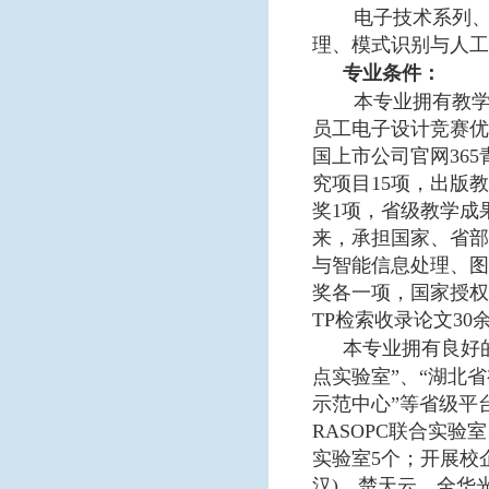
电子技术系列
理、模式识别与人工
专业条件：
本专业拥有教
员工电子设计竞赛优
国上市公司官网36
究项目
15
项，出版教
奖
1
项，省级教学成
来，承担国家、省部
与智能信息处理、图
奖各一项，国家授权
TP
检索收录论文
30
本专业拥有良好
点实验室”、“湖北
示范中心”等省级平
RASOPC
联合实验室
实验室
5
个；开展校
汉
)
、楚天云、全华