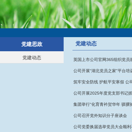
党建动态
党建思政
党建动态
英国上市公司官网365组织党员
公司开展“湖北党员之家”平台培
筑牢安全防线 护航平安寒假 公
公司开展2025年度党支部书记
集团举行“化育青衿贺华年 骐骥
公司召开党外知识分子座谈会
公司党委换届选举党员大会顺利