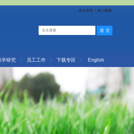
设为首页
|
加入收藏
科学研究
员工工作
下载专区
English
|
|
|