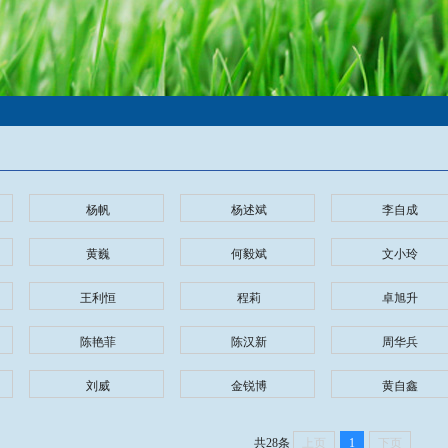
杨帆
杨述斌
李自成
黄巍
何毅斌
文小玲
王利恒
程莉
卓旭升
陈艳菲
陈汉新
周华兵
刘威
金锐博
黄自鑫
共28条
上页
1
下页