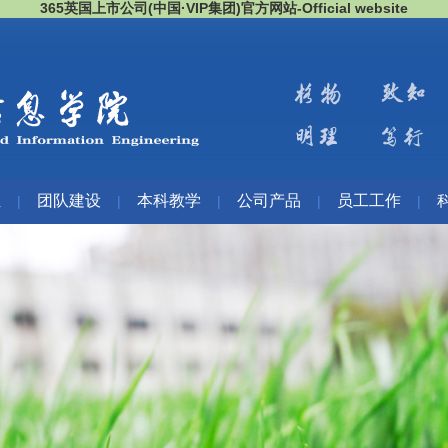
365英国上市公司(中国·VIP集团)官方网站-Official website
伍
团队建设
本科教学
公司产品
员工工作
|
|
|
|
|