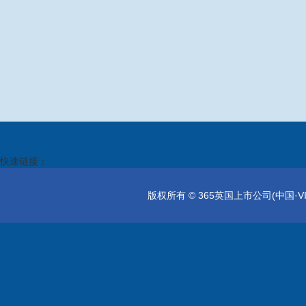
快速链接：
版权所有 © 365英国上市公司(中国·VIP集团)