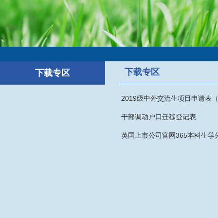
下载专区
下载专区
2019级中外交流生项目申请表
干部调动户口迁移登记表
英国上市公司官网365本科生学