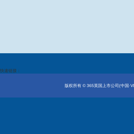
快速链接：
版权所有 © 365英国上市公司(中国·VIP集团)