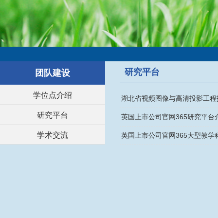
研究平台
团队建设
学位点介绍
湖北省视频图像与高清投影工程
研究平台
英国上市公司官网365研究平台
学术交流
英国上市公司官网365大型教学