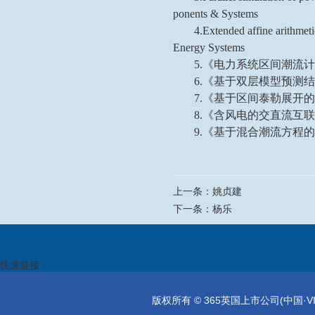
ponents & Systems
4
.Extended affine arithmeti
Energy Systems
5
.
《电力系统区间潮流计
6
.
《基于双层模型预测结
7
.
《基于区间泰勒展开的
8
.
《含风电的交直流互联
9
.
《基于混合潮流方程的
上一条：
姚贞建
下一条：
杨乐
快速链接：
版权所有 © 365英国上市公司(中国·VIP集团)