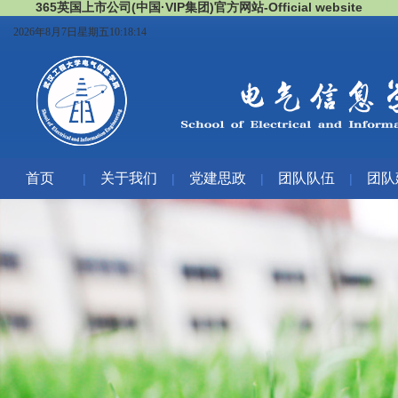
365英国上市公司(中国·VIP集团)官方网站-Official website
2026年8月7日星期五10:18:14
首页
关于我们
党建思政
团队队伍
团队
|
|
|
|