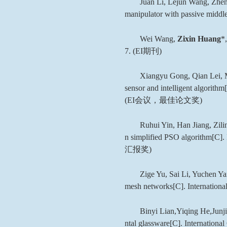
Juan Li, Lejun Wang, Zhe
manipulator with passive middle
Wei Wang,
Zixin Huang
*
7. (EI
期刊
)
Xiangyu Gong, Qian Lei, 
sensor and intelligent algorithm
(EI
会议，最佳论文奖
)
Ruhui Yin, Han Jiang, Zil
n simplified PSO algorithm[C].
汇报奖
)
Zige Yu, Sai Li, Yuchen Y
mesh networks[C]. International
Binyi Lian,Yiqing He,Jun
ntal glassware[C]. International