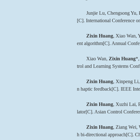
Junjie Lu, Chengsong Yu,
[C]. International Conference on
Zixin Huang
, Xiao Wan, Y
ent algorithm[C]. Annual Confer
Xiao Wan,
Zixin Huang
*,
trol and Learning Systems Conf
Zixin Huang
, Xinpeng Li,
n haptic feedback[C]. IEEE Int
Zixin Huang
, Xuzhi Lai, 
lator[C]. Asian Control Confer
Zixin Huang
, Ziang Wei, 
h bi-directional approach[C]. C