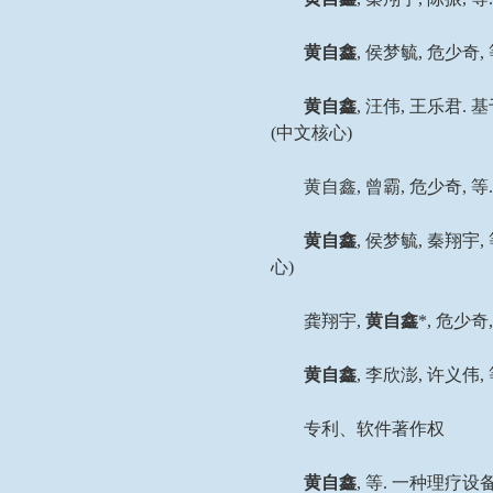
黄自鑫
,
侯梦毓
,
危少奇
,
黄自鑫
,
汪伟
,
王乐君
.
基
(
中文核心
)
黄自鑫
,
曾霸
,
危少奇
,
等
黄自鑫
,
侯梦毓
,
秦翔宇
,
心
)
龚翔宇
,
黄自鑫
*,
危少奇
黄自鑫
,
李欣澎
,
许义伟
,
专利、软件著作权
黄自鑫
,
等
.
一种理疗设