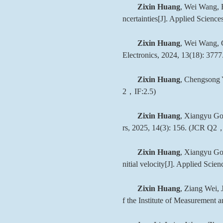
Zixin Huang
, Wei Wang, B
ncertainties[J]. Applied Scienc
Zixin Huang
, Wei Wang, C
Electronics, 2024, 13(18): 377
Zixin Huang
, Chengsong Y
2
，
IF:2.5)
Zixin Huang
, Xiangyu Gon
rs, 2025, 14(3): 156. (JCR Q2
Zixin Huang
, Xiangyu Gon
nitial velocity[J]. Applied Scie
Zixin Huang
, Ziang Wei, 
f the Institute of Measurement 