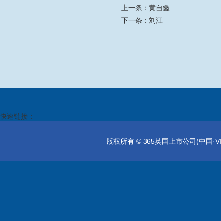
上一条：
黄自鑫
下一条：
刘江
快速链接：
版权所有 © 365英国上市公司(中国·VIP集团)