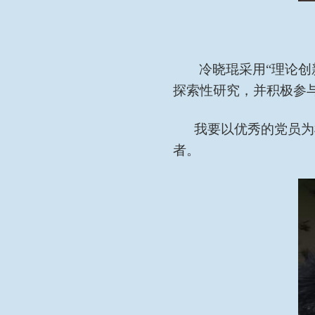
冷晓琨采用
“理论创
探索性研究，并积极参
我要以优秀的党员为
者。