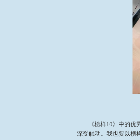
《榜样
10》中的
深受触动。我也要以榜