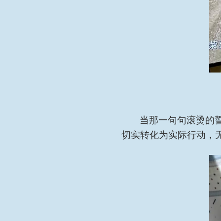
当那一句句滚烫的
切实转化为实际行动，