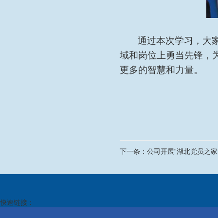
通过本次学习，大
域和岗位上勇当先锋，
更多的智慧和力量。
下一条：
公司开展“湖北党员之家
快速链接：