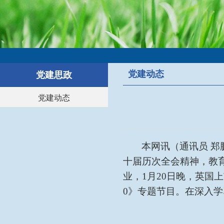
党建动态
党建思政
党建动态
本网讯（通讯员
郑
十届历次全会精神
，教
业
，
1月20日晚，英国上
0》专题节目
。
在深入学