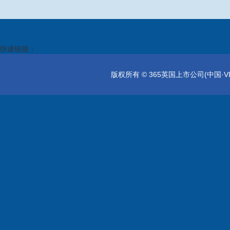
快速链接：
版权所有 © 365英国上市公司(中国·VIP集团)