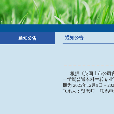
通知公告
通知公告
根据《英国上市公司官
一学期普通本科生转专业
期为 2025年12月9日～
联系人：贺老师 联系电话:8