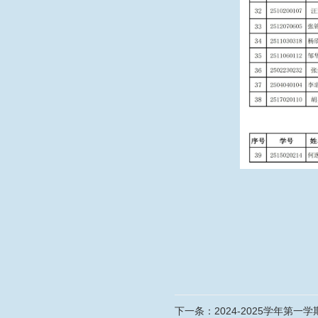
下一条：
2024-2025学年第