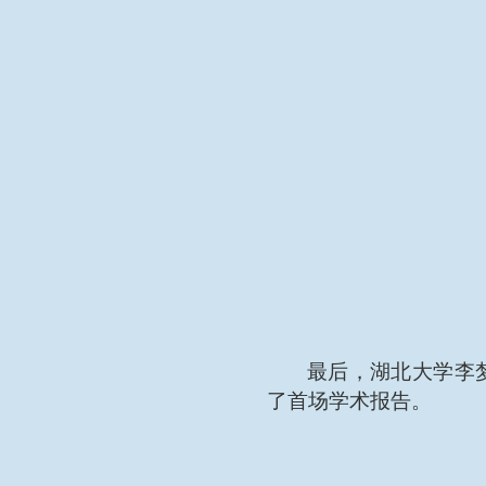
最后，湖北大学李
了首场学术报告。