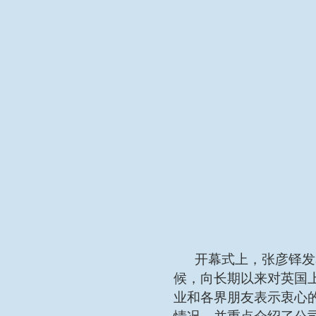
开幕式上，张彦铎发
候，向长期以来对英国
业和各界朋友表示衷心