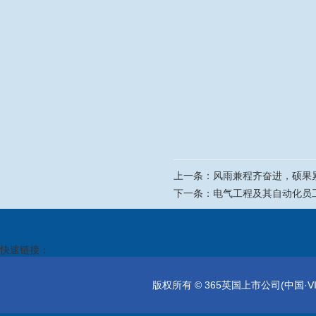
上一条：
风雨兼程齐奋进，硕果累
下一条：
电气工程及其自动化员
快速链接：
版权所有 © 365英国上市公司(中国·VIP集团)