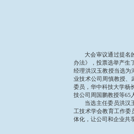
大会审议通过提名
办法》，投票选举产生
经理洪汉玉教授当选为
业技术公司周慎教授、
委员，华中科技大学杨
技公司周国鹏教授等
6
当选主任委员洪汉
工技术学会教育工作委
体化，让公司和企业共