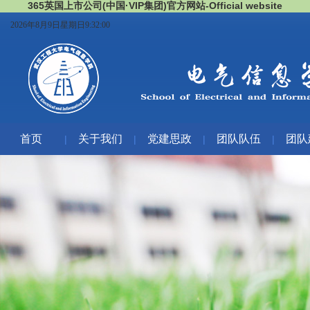
365英国上市公司(中国·VIP集团)官方网站-Official website
2026年8月9日星期日9:32:01
首页
关于我们
党建思政
团队队伍
团队
|
|
|
|