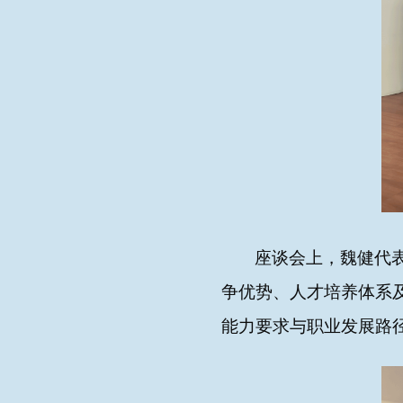
座谈会上，魏健代
争优势、人才培养体系
能力要求与职业发展路