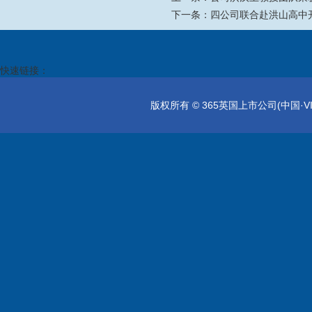
下一条：
四公司联合赴洪山高中
快速链接：
版权所有 © 365英国上市公司(中国·VIP集团)