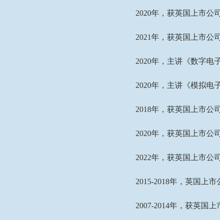
2
020
年，获英国上市公司
2021年，
获英国上市公司
2020年，主讲《数字
2020年，主讲《模拟
2
018
年，获英国上市公司
2
020
年，获英国上市公司
2022年，获英国上市公
201
5
-201
8
年，英国上市公
20
07
-2
014
年，获英国上市