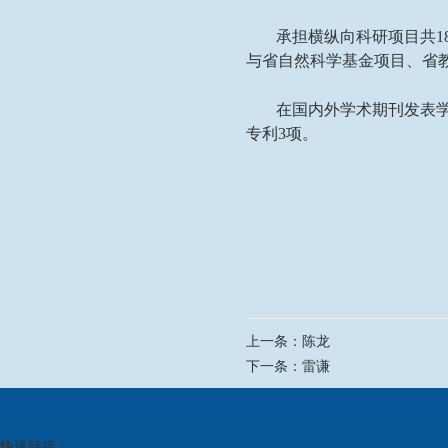
承担横纵向科研项目共
1
与省自然科学基金项目、省
在国内外学术期刊发表
专利
3
项。
上一条：
陈龙
下一条：
雷谦
快速链接：