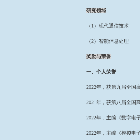
研究领域
（1）现代通信技术
（2）智能信息处理
奖励与荣誉
一、个人荣誉
2022
年，获第九届全国
2021
年，获第八届全国
2
022
年，主编《数字电子
2
022
年，主编《模拟电子