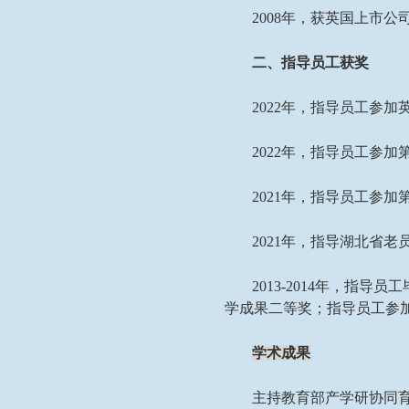
2
008
年，获英国上市公司
二、指导员工获奖
20
22
年，指导员工参加英
2
022
年，指导员工参加第
2
021
年，指导员工参加第
20
21
年，指导湖北省老员
2013-
2014
年，指导员工
学成果二等奖；指导员工参
学术成果
主持教育部产学研协同育