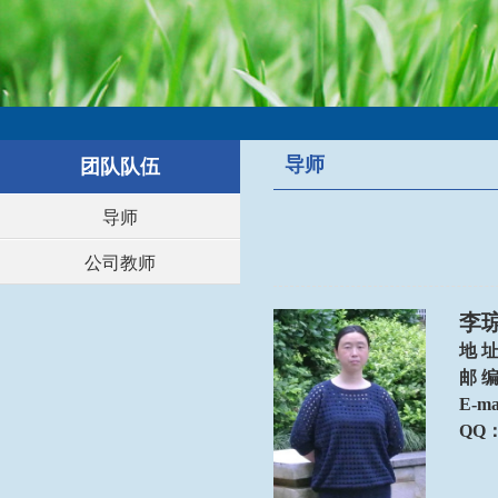
导师
团队队伍
导师
公司教师
李
地
址
邮
编
E-ma
QQ