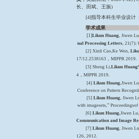
长、田斌、王振)
[4]指导本科生毕业设计
学术成果
[1]
Likun Huang
, Jiwen L
nal Processing Letters
, 21(7):
[2]
Xinli Cao
,
Ke Wen,
Lik
17/12.2538163，MIPPR 2019.
[3]
Sheng Li,
Likun Huang
4，MIPPR 2019.
[4]
Likun Huang
,
Jiwen Lu
Conference on Pattern Recogni
[5]
Likun Huang
, Jiwen L
,
”
with image
sets
Proceedings
of
[6]
Likun Huang
,
Jiwen Lu
Communication and Image Rep
[7]
Likun Huang
,
Jiwen L
126
, 2012.