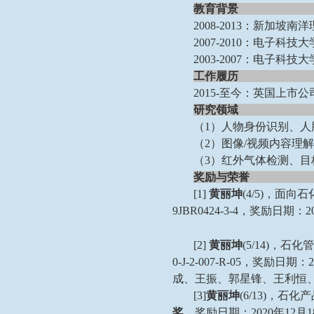
教育背景
2008-2013：新加
2007-2010：电子
2003-2007：电子
工作履历
2015-至今：英国上市
研究领域
（1）人物身份识别、人
（2）图像/视频内容理解
（3）红外气体检测、目
奖励与荣誉
[
1
]
黄丽坤
(4/5)，
9JBR0424-3-4，奖励日
[
2
]
黄丽坤
(5/14)，
0-J-2-007-R-05，奖励
成、王振、郭星锋、王利恒、
[
3
]
黄丽坤
(6/13)，
奖
，奖励日期：2020年12