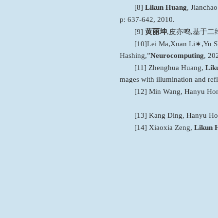
[8]
Likun Huang
,
Jianchao
p
: 637-642
, 2010.
[9]
黄丽坤
,
皮亦鸣
,
基于二
[10]
Lei Ma,
Xuan Li∗
,
Yu S
Hashing
,
”
Neurocomputing
, 20
[11]
Zhenghua Huang
,
Lik
mages with illumination and ref
[1
2
]
Min Wang
,
Hanyu Ho
[
13
]
Kang Ding
,
Hanyu Ho
[
14
]
Xiaoxia Zeng
,
Likun 