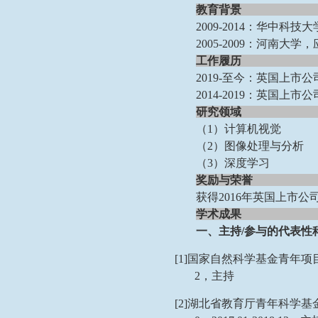
教育背景
2009-2014：华中
2005-2009：河南大
工作履历
2019-至今：英国上市
2014-2019：英国上
研究领域
（1）计算机视觉
（2）图像处理与分析
（3）深度学习
奖励与荣誉
获得2016年英国上市公
学术
一、主持/参与的代表性
[1]国家自然科学基金青年项目
2，主持
[2]湖北省教育厅青年科学