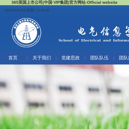
365英国上市公司(中国·VIP集团)官方网站-Official website
2026年8月10日星期一11:04:56
首页
关于我们
党建思政
团队队伍
团队
|
|
|
|