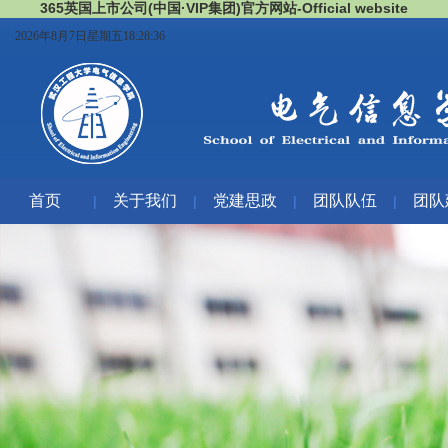
365英国上市公司(中国·VIP集团)官方网站-Official website
2026年8月7日星期五18:28:37
首页
关于我们
党建思政
团队队伍
团队
|
|
|
|