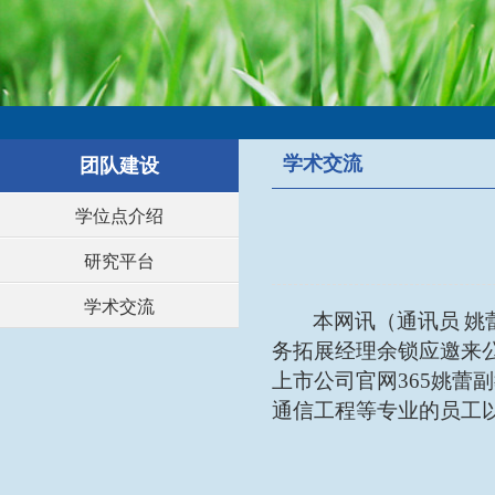
学术交流
团队建设
学位点介绍
研究平台
学术交流
本网讯（通讯员
姚
务拓展经理余锁应邀来
上市公司官网365姚
通信工程等专业的员工