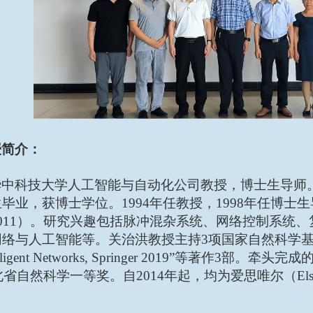
授简介：
华中科技大学人工智能与自动化公司教授，博士生导师
生毕业，获博士学位。
1994
年任教授，
1998
年任博士生
011
）。研究兴趣包括脉冲混杂系统、网络控制系统、
网络与人工智能等。关治洪教授主持
3
项国家自然科学
lligent Networks, Springer 2019”
等著作
3
部。
牵头完成
北省自然科学一等奖。
自
2014
年起，均为
爱思唯尔（
Els