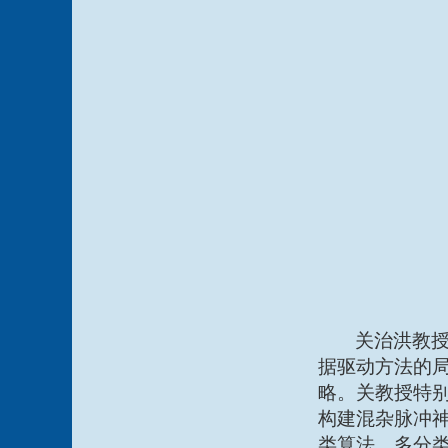
关治洪教
据驱动方法的
略。关教授特
构建混杂脉冲
类算法、多分类混