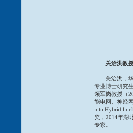
关治洪教
关治洪，
专业博士研究
领军岗教授（
2
能电网、神经
n to Hybrid Inte
奖，
2014
年湖
专家。