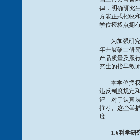
律，明确研究
方能正式招收
学位授权点拥有
为加强研
年开展硕士研
产品质量及履
究生的指导教
本学位授权
违反制度规定
评。对于认真
推荐。这些举
度。
1.6科学研