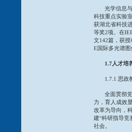
光学信息
科技重点实验室
获湖北省科技进
等奖2项。在IEEE
文142篇，获
E国际多光谱
1.7人才培
1.7.1 思
全面贯彻
力，育人成效
改革为导向，
建“科研指导竞
社会。