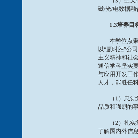
（
3）空
磁/光/电数据
1.3培养目
本学位点
以“赢时胜”公
主义精神和社
通信学科坚实
与应用开发工
人才，能胜任
（
1）忠
品质和强烈的
（
2）扎
了解国内外信