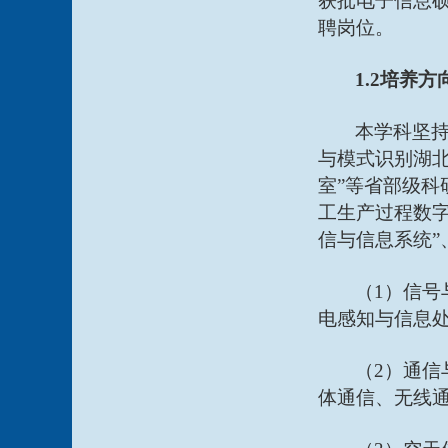
获批电子信息硕
聘岗位。
1.2培养方
本学科坚
与模式识别湖北
室”等省部级
工生产过程数字
信与信息系统”
（
1）信
电感知与信息
（
2）通
体通信、无线