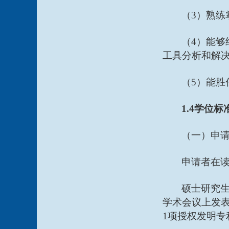
（
3）熟
（
4）能
工具分析和解
（
5）能
1.4学位标
（一）申
申请者在
硕士研究
学术会议上发表
1项授权发明