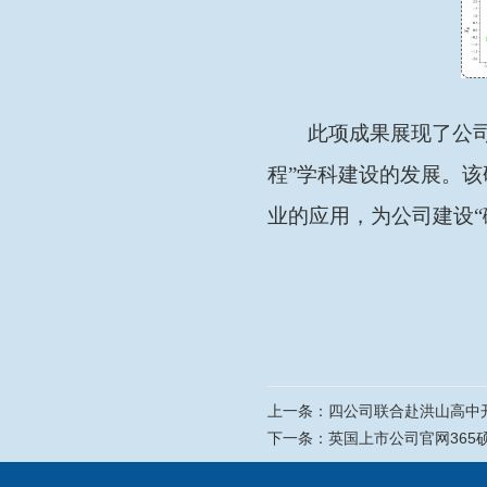
此项成果展现了公
程
”
学科
建设
的发展。该
业的应用
，为公司建设
“
上一条：
四公司联合赴洪山高中
下一条：
英国上市公司官网365