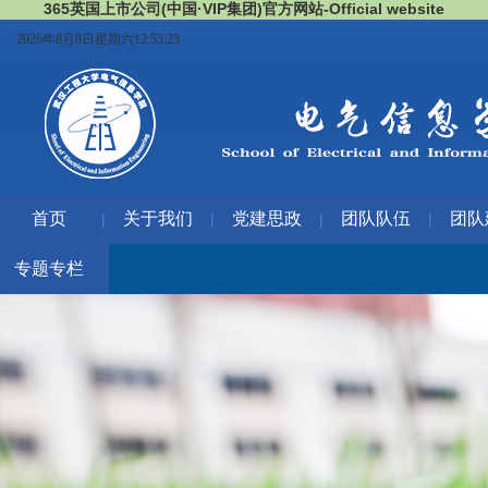
365英国上市公司(中国·VIP集团)官方网站-Official website
2026年8月8日星期六12:53:23
首页
关于我们
党建思政
团队队伍
团队
|
|
|
|
专题专栏