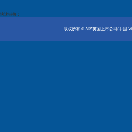
快速链接：
版权所有 © 365英国上市公司(中国·VIP集团)